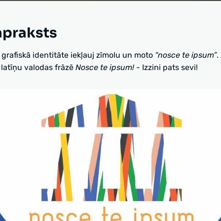
apraksts
 grafiskā identitāte iekļauj zīmolu un moto
“nosce te ipsum”
.
 latīņu valodas frāzē
Nosce te ipsum!
- Izzini pats sevi!