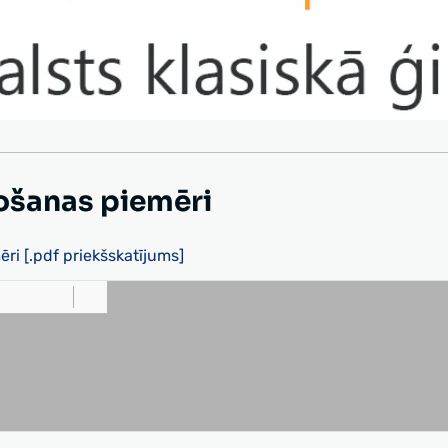
ošanas piemēri
ri [.pdf priekšskatījums]