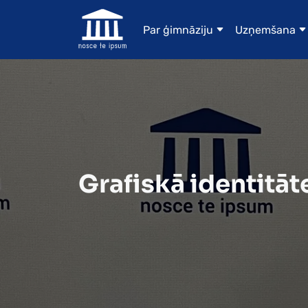
Par ģimnāziju
Uzņemšana
Grafiskā identitāt