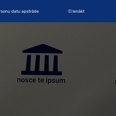
ersonu datu apstrāde
Ienākt