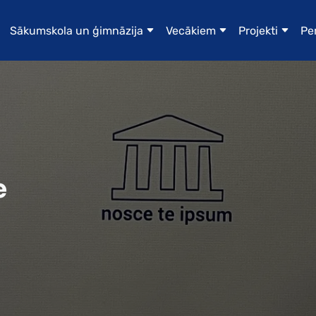
Sākumskola un ģimnāzija
Vecākiem
Projekti
P
e