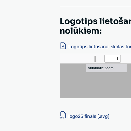
Logotips lietoša
nolūkiem:
Logotips lietošanai skolas f
logo25 finals [.svg]