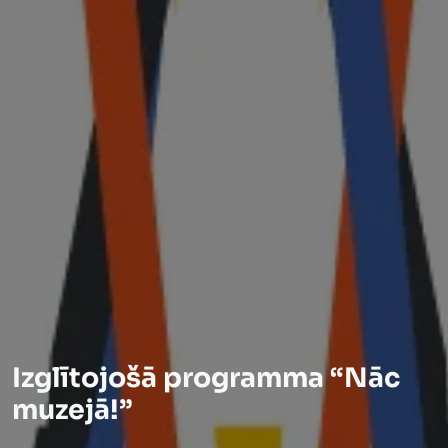
Izglītojošā programma “Nāc
muzejā!”