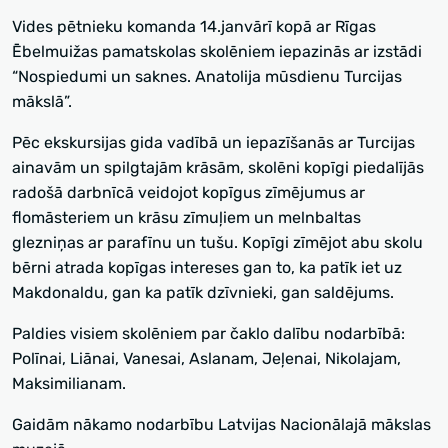
Vides pētnieku komanda 14.janvārī kopā ar Rīgas
Ēbelmuižas pamatskolas skolēniem iepazinās ar izstādi
“Nospiedumi un saknes. Anatolija mūsdienu Turcijas
mākslā”.
Pēc ekskursijas gida vadībā un iepazīšanās ar Turcijas
ainavām un spilgtajām krāsām, skolēni kopīgi piedalījās
radošā darbnīcā veidojot kopīgus zīmējumus ar
flomāsteriem un krāsu zīmuļiem un melnbaltas
glezniņas ar parafīnu un tušu. Kopīgi zīmējot abu skolu
bērni atrada kopīgas intereses gan to, ka patīk iet uz
Makdonaldu, gan ka patīk dzīvnieki, gan saldējums.
Paldies visiem skolēniem par čaklo dalību nodarbībā:
Polīnai, Liānai, Vanesai, Aslanam, Jeļenai, Nikolajam,
Maksimilianam.
Gaidām nākamo nodarbību Latvijas Nacionālajā mākslas