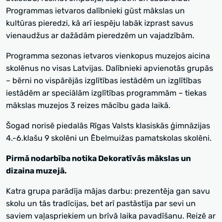
Programmas ietvaros dalībnieki gūst mākslas un
kultūras pieredzi, kā arī iespēju labāk izprast savus
vienaudžus ar dažādām pieredzēm un vajadzībām.
Programma sezonas ietvaros vienkopus muzejos aicina
skolēnus no visas Latvijas. Dalībnieki apvienotās grupās
– bērni no vispārējās izglītības iestādēm un izglītības
iestādēm ar speciālām izglītības programmām – tiekas
mākslas muzejos 3 reizes mācību gada laikā.
Šogad norisē piedalās Rīgas Valsts klasiskās ģimnāzijas
4.-6.klašu 9 skolēni un Ēbelmuižas pamatskolas skolēni.
Pirmā nodarbība notika Dekoratīvās mākslas un
dizaina muzejā.
Katra grupa parādīja mājas darbu: prezentēja gan savu
skolu un tās tradīcijas, bet arī pastāstīja par sevi un
saviem vaļaspriekiem un brīvā laika pavadīšanu. Reizē ar