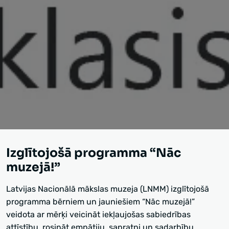
Izglītojošā programma “Nāc
muzejā!”
Latvijas Nacionālā mākslas muzeja (LNMM) izglītojošā
programma bērniem un jauniešiem “Nāc muzejā!”
veidota ar mērķi veicināt iekļaujošas sabiedrības
attīstību, rosināt empātiju, sapratni un sadarbību.