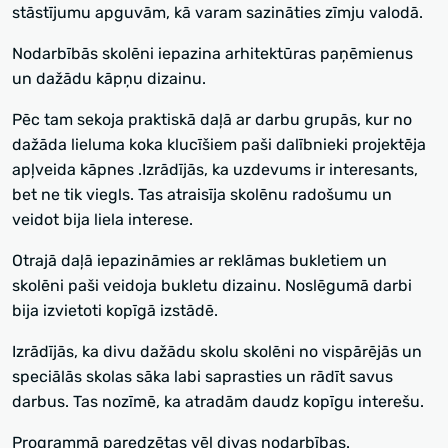
stāstījumu apguvām, kā varam sazināties zīmju valodā.
Nodarbībās skolēni iepazina arhitektūras paņēmienus
un dažādu kāpņu dizainu.
Pēc tam sekoja praktiskā daļā ar darbu grupās, kur no
dažāda lieluma koka klucīšiem paši dalībnieki projektēja
apļveida kāpnes .Izrādījās, ka uzdevums ir interesants,
bet ne tik viegls. Tas atraisīja skolēnu radošumu un
veidot bija liela interese.
Otrajā daļā iepazināmies ar reklāmas bukletiem un
skolēni paši veidoja bukletu dizainu. Noslēgumā darbi
bija izvietoti kopīgā izstādē.
Izrādījās, ka divu dažādu skolu skolēni no vispārējās un
speciālās skolas sāka labi saprasties un rādīt savus
darbus. Tas nozīmē, ka atradām daudz kopīgu interešu.
Programmā paredzētas vēl divas nodarbības.