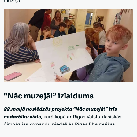
muzejā.
“Nāc muzejā!” izlaidums
22.maijā noslēdzās projekta “Nāc muzejā!” trīs
nodarbību cikls
, kurā kopā ar Rīgas Valsts klasiskās
ģimnāzijas komandu piedalījās Rīgas Ēbelmuižas
pamatskolas skolēnu komanda kopā ar skolotāju Ingūnu.