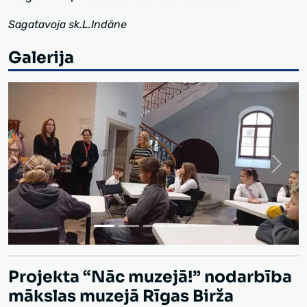
Sagatavoja sk.L.Indāne
Galerija
Iepriekšējais
Nākoš
Projekta “Nāc muzejā!” nodarbība
mākslas muzejā Rīgas Birža