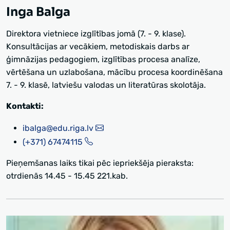
Inga Balga
Direktora vietniece izglītības jomā (7. - 9. klase).
Konsultācijas ar vecākiem, metodiskais darbs ar
ģimnāzijas pedagogiem, izglītības procesa analīze,
vērtēšana un uzlabošana, mācību procesa koordinēšana
7. - 9. klasē, latviešu valodas un literatūras skolotāja.
Kontakti:
ibalga@edu.riga.lv
(+371) 67474115
Pieņemšanas laiks tikai pēc iepriekšēja pieraksta:
otrdienās 14.45 - 15.45 221.kab.