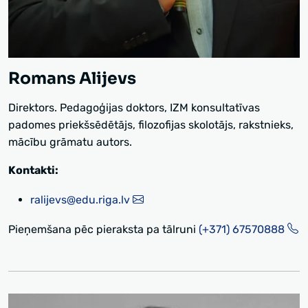
Romans Alijevs
Direktors. Pedagoģijas doktors, IZM konsultatīvas
padomes priekšsēdētājs, filozofijas skolotājs, rakstnieks,
mācību grāmatu autors.
Kontakti:
ralijevs@edu.riga.lv
Pieņemšana pēc pieraksta pa tālruni
(+371) 67570888